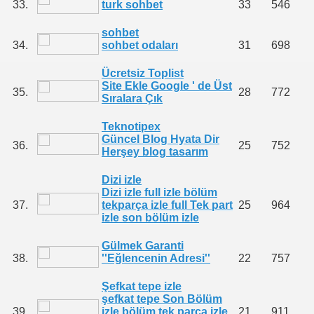
33.
turk sohbet
33
546
sohbet
34.
sohbet odaları
31
698
Ücretsiz Toplist
Site Ekle Google ' de Üst
35.
28
772
Sıralara Çık
Teknotipex
Güncel Blog Hyata Dir
36.
25
752
Herşey blog tasarım
Dizi izle
Dizi izle full izle bölüm
37.
tekparça izle full Tek part
25
964
izle son bölüm izle
Gülmek Garanti
38.
''Eğlencenin Adresi''
22
757
Şefkat tepe izle
şefkat tepe Son Bölüm
39.
izle bölüm tek parça izle
21
911