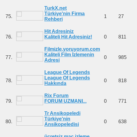
TurkX.net
Türkiye'nin Firma
75.
1
27
Rehberi
Hit Adresiniz
76.
Kaliteli Hit Adresiniz!
0
811
Filmizle.yoruyorum.com
Kaliteli Film İzlemenin
77.
0
985
Adresi
League Of Legends
League Of Legends
78.
0
818
Hakkında
Rix Forum
79.
FORUM UZMANI...
0
771
Tr Ansikopeledi
Türkiye'nin
80.
0
638
Ansikopeledisi
ücretsiz maç izleme