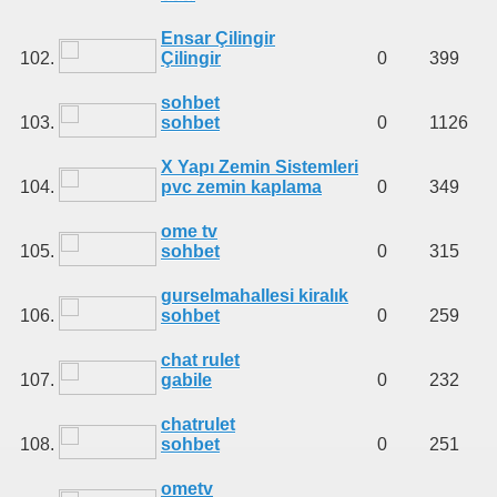
Ensar Çilingir
102.
Çilingir
0
399
sohbet
103.
sohbet
0
1126
X Yapı Zemin Sistemleri
104.
pvc zemin kaplama
0
349
ome tv
105.
sohbet
0
315
gurselmahallesi kiralık
106.
sohbet
0
259
chat rulet
107.
gabile
0
232
chatrulet
108.
sohbet
0
251
ometv