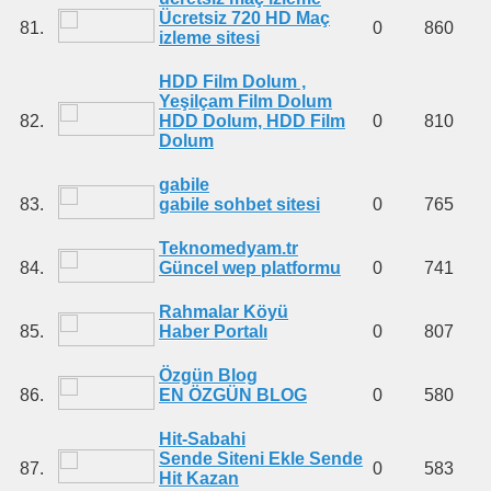
Ücretsiz 720 HD Maç
81.
0
860
izleme sitesi
HDD Film Dolum ,
Yeşilçam Film Dolum
82.
HDD Dolum, HDD Film
0
810
Dolum
gabile
83.
gabile sohbet sitesi
0
765
Teknomedyam.tr
84.
Güncel wep platformu
0
741
Rahmalar Köyü
85.
Haber Portalı
0
807
Özgün Blog
86.
EN ÖZGÜN BLOG
0
580
Hit-Sabahi
Sende Siteni Ekle Sende
87.
0
583
Hit Kazan