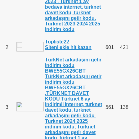
2023 . Turknet 1 ay
bedava internet, turknet
davet kodu, turknet
arkadaşını getir kodu.
Turknet 2023 2024 2025
indirim kodu
Topliste22
2.
Siteni ekle hit kazan
601
421
TürkNet arkadaşını getir
indirim kodu
BWE55GX26CBT
TürkNet arkadaşını getir
indirim kodu
BWE55GX26CBT
.TÜRKNET DAVET
KODU Türknet 6 ay
indirimli internet, turknet
3.
561
138
davet kodu, turknet
arkadaşını getir kodu.
Turknet 2024 2025
indirim kodu, Türknet
arkadaşını getir davet
kodu, türknet 1 ay