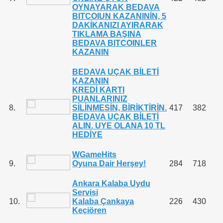
OYNAYARAK BEDAVA
BITCOIUN KAZANINİN, 5
DAKİKANIZI AYIRARAK
TIKLAMA BAŞINA
BEDAVA BITCOINLER
KAZANIN
BEDAVA UÇAK BİLETİ
KAZANIN
KREDİ KARTI
PUANLARINIZ
8.
SİLİNMESİN, BİRİKTİRİN.
417
382
BEDAVA UÇAK BİLETİ
ALIN. UYE OLANA 10 TL
HEDİYE
WGameHits
9.
Oyuna Dair Herşey!
284
718
Ankara Kalaba Uydu
Servisi
10.
Kalaba Çankaya
226
430
Keçiören