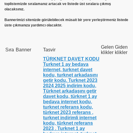
toplistemizde sıralamanız artacak ve listede üst sıralara çıkmış
olacaksınız.
Bannerimizi sitenizde görülebilecek müsait bir yere yerleştirmeniz listede
üste çıkmanıza yardımcı olacaktır.
Gelen
Giden
Sıra
Banner
Tasvir
klikler
klikler
TÜRKNET DAVET KODU
Turknet 1 ay bedava
internet, turknet davet
kodu, turknet arkadaşını
getir kodu. Turknet 2023
2024 2025 indirim kodu,
Türknet arkadaşını getir
davet kodu, türknet 1 ay
bedava internet kodu,
turknet referans kodu,
türknet 2023 referans ,
turknet indirimli internet
kodu, türknet referans
2023 . Turknet 1 ay