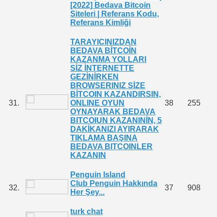
[2022] Bedava Bitcoin
Siteleri | Referans Kodu,
Referans Kimliği
TARAYICINIZDAN
BEDAVA BİTCOİN
KAZANMA YOLLARI
SİZ İNTERNETTE
GEZİNİRKEN
BROWSERINIZ SİZE
BİTCOIN KAZANDIRSIN,
31.
ONLINE OYUN
38
255
OYNAYARAK BEDAVA
BITCOIUN KAZANINİN, 5
DAKİKANIZI AYIRARAK
TIKLAMA BAŞINA
BEDAVA BITCOINLER
KAZANIN
Penguin Island
Club Penguin Hakkında
32.
37
908
Her Şey...
turk chat