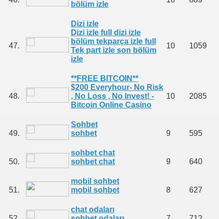
bölüm izle
Dizi izle
Dizi izle full dizi izle
bölüm tekparça izle full
47.
10
1059
Tek part izle son bölüm
izle
**FREE BITCOIN**
$200 Everyhour- No Risk
48.
, No Loss , No Invest! -
10
2085
Bitcoin Online Casino
Sohbet
49.
sohbet
9
595
sohbet chat
50.
sohbet chat
9
640
mobil sohbet
51.
mobil sohbet
8
627
chat odaları
52.
sohbet odaları
7
712