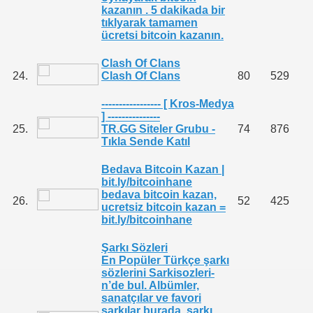
kazanın . 5 dakikada bir
tıklyarak tamamen
ücretsi bitcoin kazanın.
Clash Of Clans
24.
Clash Of Clans
80
529
----------------- [ Kros-Medya
] ---------------
25.
TR.GG Siteler Grubu -
74
876
Tıkla Sende Katıl
Bedava Bitcoin Kazan |
bit.ly/bitcoinhane
bedava bitcoin kazan,
26.
52
425
ucretsiz bitcoin kazan =
bit.ly/bitcoinhane
Şarkı Sözleri
En Popüler Türkçe şarkı
sözlerini Sarkisozleri-
n’de bul. Albümler,
sanatçılar ve favori
şarkılar burada. şarkı