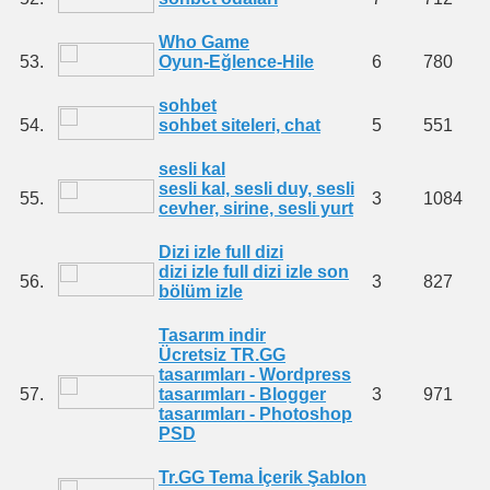
Who Game
53.
Oyun-Eğlence-Hile
6
780
sohbet
54.
sohbet siteleri, chat
5
551
sesli kal
sesli kal, sesli duy, sesli
55.
3
1084
cevher, sirine, sesli yurt
Dizi izle full dizi
dizi izle full dizi izle son
56.
3
827
bölüm izle
Tasarım indir
Ücretsiz TR.GG
tasarımları - Wordpress
57.
tasarımları - Blogger
3
971
tasarımları - Photoshop
PSD
Tr.GG Tema İçerik Şablon