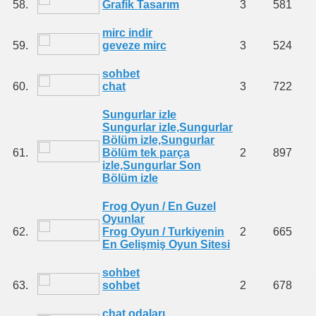
58.
Grafik Tasarım
3
581
mirc indir
59.
geveze mirc
3
524
sohbet
60.
chat
3
722
Sungurlar izle
Sungurlar izle,Sungurlar
Bölüm izle,Sungurlar
61.
Bölüm tek parça
2
897
izle,Sungurlar Son
Bölüm izle
Frog Oyun / En Guzel
Oyunlar
62.
Frog Oyun / Turkiyenin
2
665
En Gelişmiş Oyun Sitesi
sohbet
63.
sohbet
2
678
chat odaları