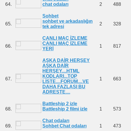
64.
chat odaları
2
488
Sohbet
sohbet ve arkadaşlığın
65.
2
328
tek adresi
CANLI MAÇ İZLEME
CANLI MAÇ İZLEME
66.
1
817
YERİ
AŞKA DAİR HERŞEY
AŞKA DAİR
HERŞEY....HTML
KODLARI...TOP
67.
1
663
LİSTE....FORUM....VE
DAHA FAZLASI BU
ADRESTE....
Battleship 2 izle
68.
Battleship 2 filmi izle
1
573
Chat odaları
69.
Sohbet Chat odaları
1
473