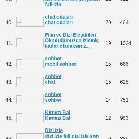
full izle
chat odaları
40.
chat odaları
20
464
Film ve Dizi Eleştirileri
Okuduğunuzda izlemiş
41.
19
1024
kadar olacaksınız...
sohbet
42.
mobil sohbet
15
666
sohbet
43.
chat
15
625
sohbet
44.
sohbet
14
751
Kırmızı Bal
45.
Kırmızı Bal
12
983
Dizi izle
dizi izle full dizi izle son
46.
10
889