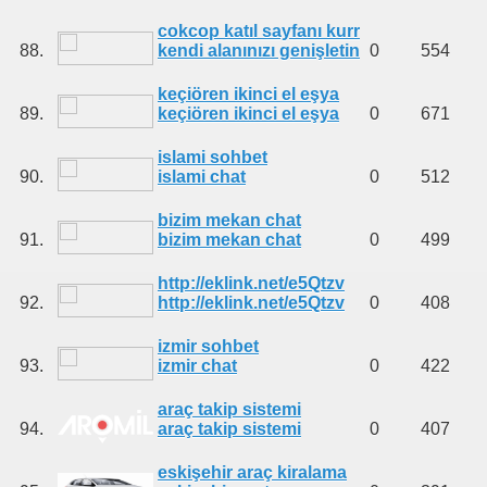
cokcop katıl sayfanı kurr
88.
kendi alanınızı genişletin
0
554
keçiören ikinci el eşya
89.
keçiören ikinci el eşya
0
671
islami sohbet
90.
islami chat
0
512
bizim mekan chat
91.
bizim mekan chat
0
499
http://eklink.net/e5Qtzv
92.
http://eklink.net/e5Qtzv
0
408
izmir sohbet
93.
izmir chat
0
422
araç takip sistemi
94.
araç takip sistemi
0
407
eskişehir araç kiralama