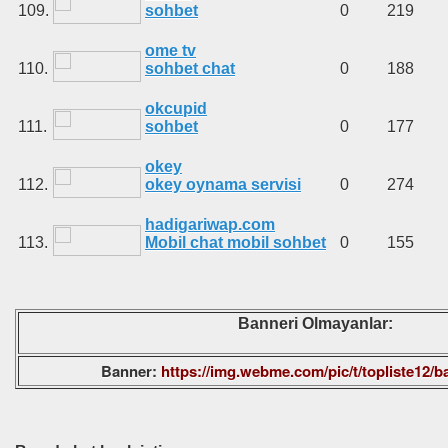
109.
sohbet
0
219
ome tv
110.
sohbet chat
0
188
okcupid
111.
sohbet
0
177
okey
112.
okey oynama servisi
0
274
hadigariwap.com
113.
Mobil chat mobil sohbet
0
155
Banneri Olmayanlar:
Banner:
https://img.webme.com/pic/t/topliste12/b