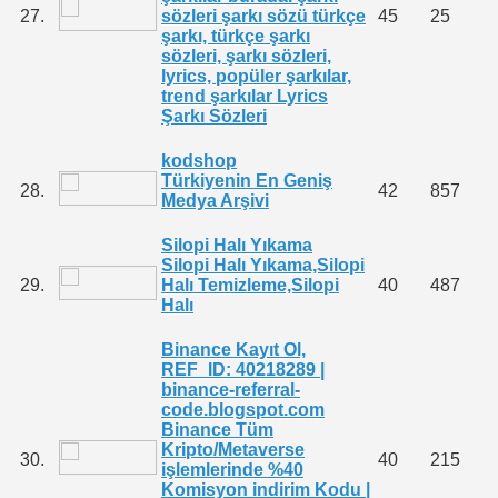
27.
sözleri şarkı sözü türkçe
45
25
şarkı, türkçe şarkı
sözleri, şarkı sözleri,
lyrics, popüler şarkılar,
trend şarkılar Lyrics
Şarkı Sözleri
kodshop
Türkiyenin En Geniş
28.
42
857
Medya Arşivi
Silopi Halı Yıkama
Silopi Halı Yıkama,Silopi
29.
Halı Temizleme,Silopi
40
487
Halı
Binance Kayıt Ol,
REF_ID: 40218289 |
binance-referral-
code.blogspot.com
Binance Tüm
Kripto/Metaverse
30.
40
215
işlemlerinde %40
Komisyon indirim Kodu |