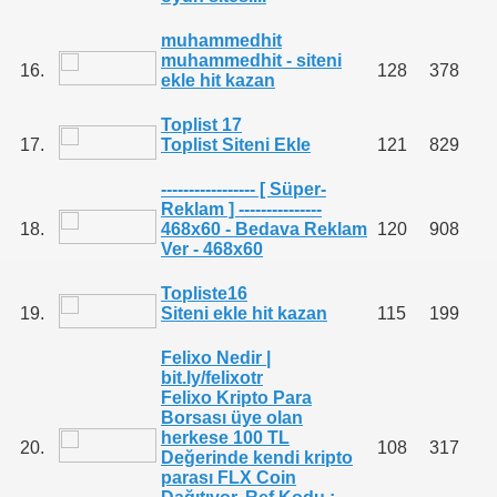
muhammedhit
muhammedhit - siteni
16.
128
378
ekle hit kazan
Toplist 17
17.
Toplist Siteni Ekle
121
829
----------------- [ Süper-
Reklam ] ---------------
18.
468x60 - Bedava Reklam
120
908
Ver - 468x60
Topliste16
19.
Siteni ekle hit kazan
115
199
Felixo Nedir |
bit.ly/felixotr
Felixo Kripto Para
Borsası üye olan
herkese 100 TL
20.
108
317
Değerinde kendi kripto
parası FLX Coin