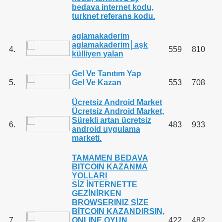
bedava internet kodu,
turknet referans kodu.
aglamakaderim
aglamakaderim│aşk
4.
559
810
külliyen yalan
Gel Ve Tanıtım Yap
5.
Gel Ve Kazan
553
708
Ücretsiz Android Market
Ücretsiz Android Market,
Sürekli artan ücretsiz
6.
483
933
android uygulama
marketi.
TAMAMEN BEDAVA
BITCOIN KAZANMA
YOLLARI
SİZ İNTERNETTE
GEZİNİRKEN
BROWSERINIZ SİZE
BİTCOIN KAZANDIRSIN,
7.
ONLINE OYUN
422
482