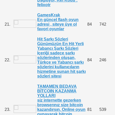
Dağıtıyor, Ref Kodu :
felixotr
GamesKrak
En güncel flash oyun
21.
adresi , siteye üye ol
84
742
favori oyunlar
Hit Şarkı Sözleri
Günümüzün En Hit Yerli
Yabancı Şarkı Sözleri
Içeriği sadece şarkı
sözlerinden oluşan,
22.
84
246
Türkçe ve Yabancı şarkı
sözlerini kullanıcıların
hizmetine sunan hit şarkı
sözleri sitesi
TAMAMEN BEDAVA
BİTCOIN KAZANMA
YOLLARI
siz internette gezerken
browserınız size bitcoin
23.
kazandırsın. Online oyun
81
539
oynayarak bitcoin