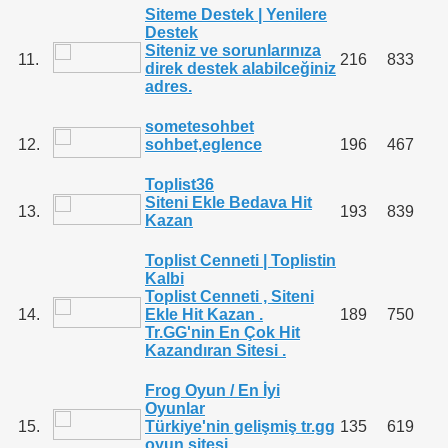
Siteme Destek | Yenilere
Destek
Siteniz ve sorunlarınıza
11.
216
833
direk destek alabilceğiniz
adres.
sometesohbet
12.
sohbet,eglence
196
467
Toplist36
Siteni Ekle Bedava Hit
13.
193
839
Kazan
Toplist Cenneti | Toplistin
Kalbi
Toplist Cenneti , Siteni
14.
Ekle Hit Kazan .
189
750
Tr.GG'nin En Çok Hit
Kazandıran Sitesi .
Frog Oyun / En İyi
Oyunlar
15.
Türkiye'nin gelişmiş tr.gg
135
619
oyun sitesi...