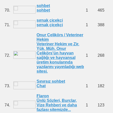
sohbet
70.
sohbet
1
465
şırnak çiçekçi
71.
şırnak çiçekçi
1
388
Onur Çelikörs / Veteriner
Hekim
Veteriner Hekim ve Zir.
Yük. Müh. Onur
Çelikörs'ün hayvan
72.
1
268
sağlığı ve hayvansal
üretim konularında
yazılarını yayınladığı web
sitesi.
Sınırsız sohbet
73.
Chat
1
182
Flaron
Ünlü Sözleri, Burçlar,
74.
Vize Rehberi ve daha
1
123
fazlası sitemizde...